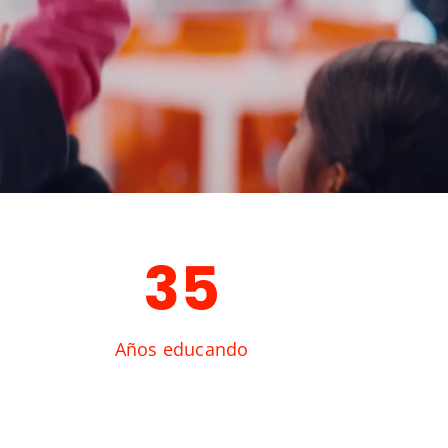
35
Años educando