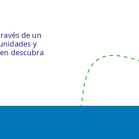
través de un
unidades y
ven descubra