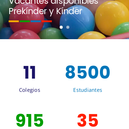
Vacantes disponibles
Prekínder y Kínder
11
8500
Colegios
Estudiantes
915
35