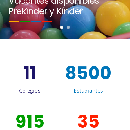
Vacantes disponibles
Prekínder y Kínder
11
8500
Colegios
Estudiantes
915
35