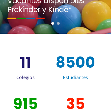
Vacantes disponibles
Prekínder y Kínder
11
8500
Colegios
Estudiantes
915
35