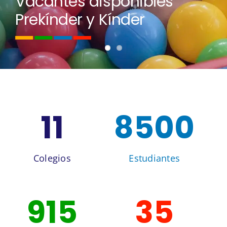
Vacantes disponibles
Prekínder y Kínder
11
8500
Colegios
Estudiantes
915
35