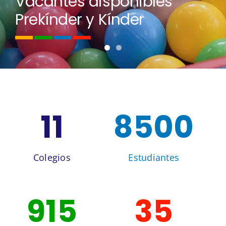
Vacantes disponibles
Prekínder y Kínder
11
8500
Colegios
Estudiantes
915
35