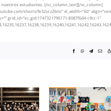
de nuestros estudiantes.
[/vc_column_text][/vc_column]
youtube.com/shorts/fe32sczZ6no” el_width=”60″ align=”cen
=”” grid_id=”vc_gid:1747321790171-8087f6d4-c9cc-1″
4,16235,16237,16238,16239,16240,16241,16242,16243,162