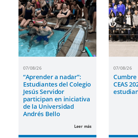
07/08/26
07/08/26
“Aprender a nadar”:
Cumbre 
Estudiantes del Colegio
CEAS 202
Jesús Servidor
estudian
participan en iniciativa
de la Universidad
Andrés Bello
Leer más