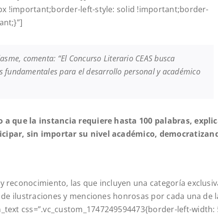
 !important;border-left-style: solid !important;border-
nt;}”]
asme, comenta: “El Concurso Literario CEAS busca
as fundamentales para el desarrollo personal y académico
 a que la instancia requiere hasta 100 palabras, explic
icipar, sin importar su nivel académico, democratizan
 y reconocimiento, las que incluyen una
categoría exclusiv
s de ilustraciones y menciones honrosas por cada una de l
_text css=”.vc_custom_1747249594473{border-left-width: