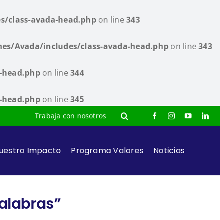
s/class-avada-head.php
on line
343
es/Avada/includes/class-avada-head.php
on line
343
a-head.php
on line
344
a-head.php
on line
345
Trabaja con nosotros
uestro Impacto
Programa Valores
Noticias
palabras”