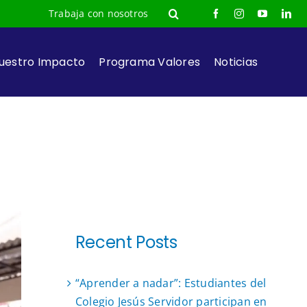
Trabaja con nosotros
uestro Impacto
Programa Valores
Noticias
Recent Posts
“Aprender a nadar”: Estudiantes del
Colegio Jesús Servidor participan en