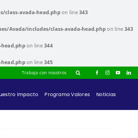
s/class-avada-head.php
on line
343
es/Avada/includes/class-avada-head.php
on line
343
a-head.php
on line
344
a-head.php
on line
345
Trabaja con nosotros
uestro Impacto
Programa Valores
Noticias