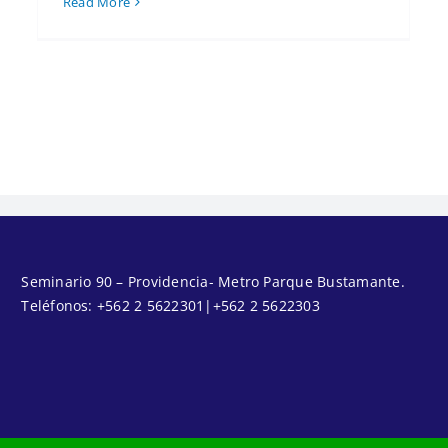
Read More
Seminario 90 – Providencia- Metro Parque Bustamante.
Teléfonos:
+562 2 5622301
|
+562 2 5622303